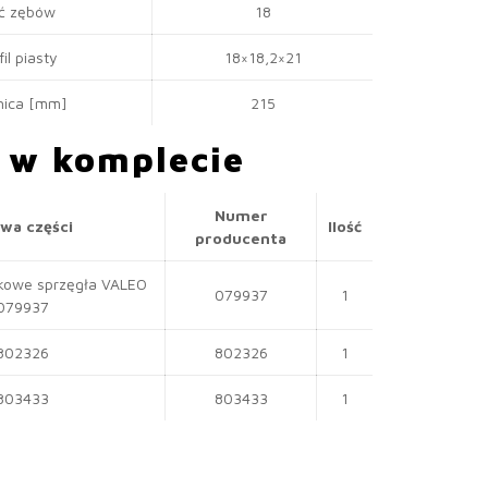
ść zębów
18
fil piasty
18×18,2×21
nica [mm]
215
i w komplecie
Numer
wa części
Ilość
producenta
kowe sprzęgła VALEO
079937
1
079937
802326
802326
1
803433
803433
1