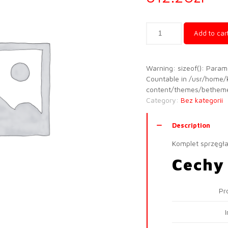
Sprzęgło
Add to car
kompletne
DAF
XF
Warning: sizeof(): Param
quantity
Countable in /usr/home/
content/themes/betheme
Category:
Bez kategorii
Description
Komplet sprzęgła
Cechy
Pr