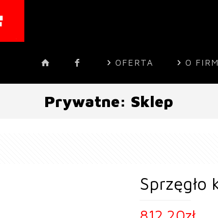
OFERTA
O FIR
Prywatne: Sklep
Sprzęgło 
812.20
zł