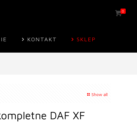
0
MIE
KONTAKT
SKLEP
Show all
kompletne DAF XF