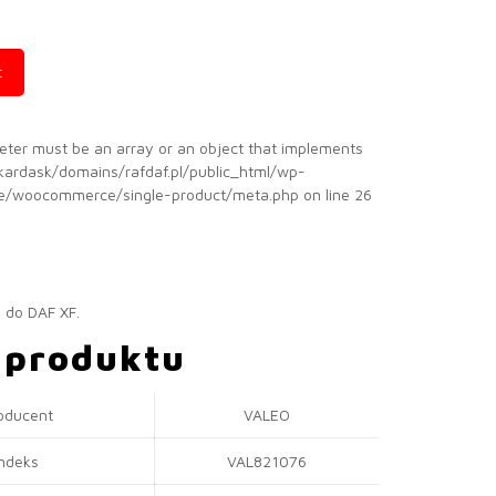
t
eter must be an array or an object that implements
kardask/domains/rafdaf.pl/public_html/wp-
/woocommerce/single-product/meta.php on line 26
 do DAF XF.
 produktu
oducent
VALEO
Indeks
VAL821076