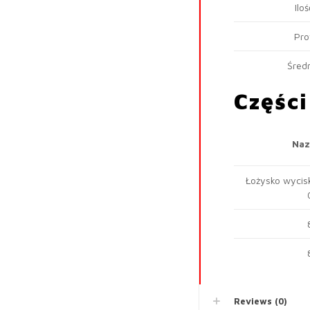
Ilo
Pro
Śred
Częśc
Naz
Łożysko wycis
Reviews (0)